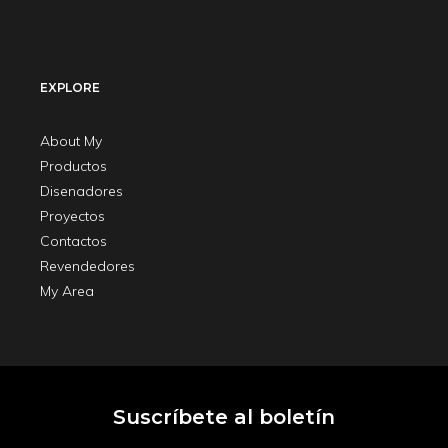
EXPLORE
About My
Productos
Disenadores
Proyectos
Contactos
Revendedores
My Area
Next Post
Previous Post
Marrakech
Chemise Pouf
Suscríbete al boletín