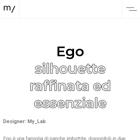
Ego
silhouette
raffinata ed
essenziale
Designer: My_Lab
Ego è una famiglia di panche imbottite, disponibili in due