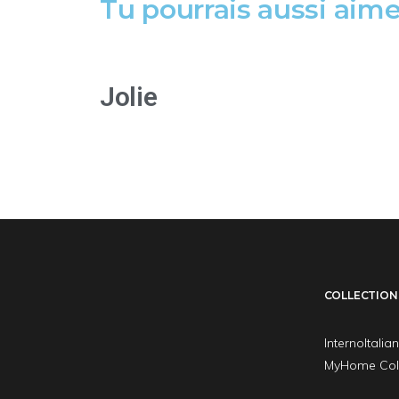
Tu pourrais aussi aime
Jolie
COLLECTION
InternoItalia
MyHome Coll