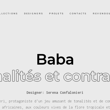
LLECTIONS
DESIGNERS
PROJETS
CONTACTS
REVENDE
Baba
alités et contr
Designer: Serena Confalonieri
eri, protagoniste d’un jeu amusant de tonalités et de co
 africaines, aux couleurs vives de la flore tropicale et