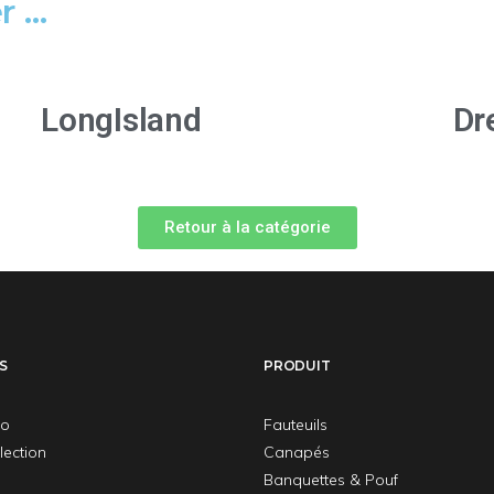
r …
LongIsland
Dr
Retour à la catégorie
S
PRODUIT
no
Fauteuils
ection
Canapés
Banquettes & Pouf