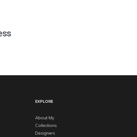
ess
EXPLORE
About My
Collections
Designers